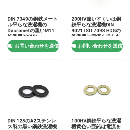
私達について
DIN 7349の鋼鉄メート
200HV熱いすくいは鋼
ル平らな洗濯機の
鉄平らな洗濯機DIN
Dacrometの重いM11
9021 ISO 7093 HDGの
工場旅行
洗濯機300HV
洗濯機に電流を通した
お問い合わせを送信
お問い合わせを送信
品質管理
私達に連絡しなさい
引用を要求しなさい
ステンレス鋼はくだらないボルトをねじで締める
DIN 125のA2ステンレ
100HV鋼鉄平らな洗濯
ス製の黒い鋼鉄洗濯機
機黄色い亜鉛は電流を
高力ボルト