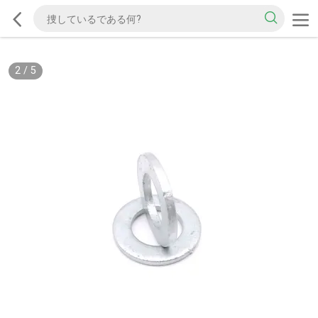
2
/
5